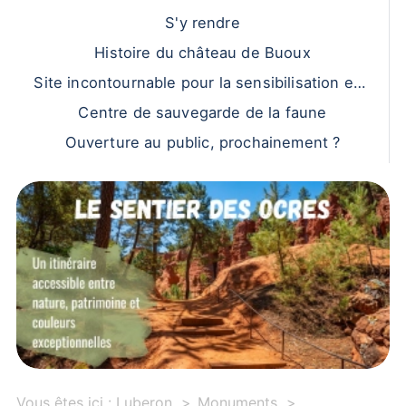
S'y rendre
Histoire du château de Buoux
Site incontournable pour la sensibilisation env
ironnementale
Centre de sauvegarde de la faune
Ouverture au public, prochainement ?
Vous êtes ici :
Luberon
Monuments