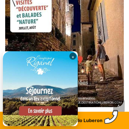
×
<
Trouvez un logement
Allo Luberon