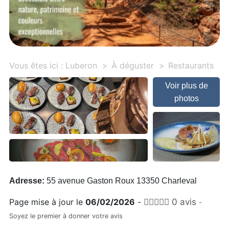
Vous êtes ici :
Luberon
À déguster
Restaurants
Voir plus de
photos
Adresse:
55 avenue Gaston Roux 13350 Charleval
Page mise à jour le
06/02/2026
-
0 avis
-
Soyez le premier à donner votre avis