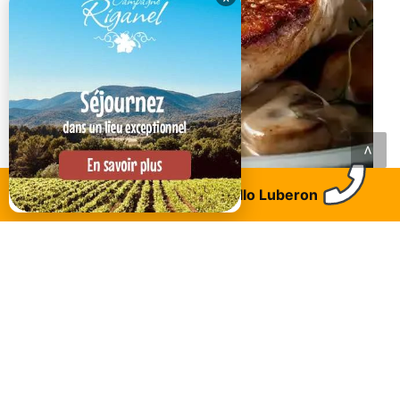
<
Cavaillon
Trouvez un logement
Allo Luberon
Sous le Cagnard - Restaurant bistronomique