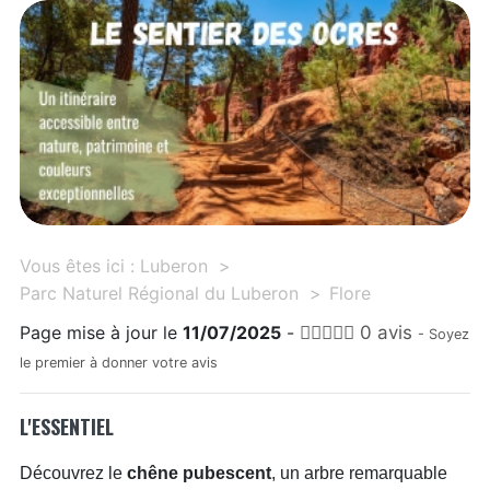
Vous êtes ici :
Luberon
Parc Naturel Régional du Luberon
Flore
Page mise à jour le
11/07/2025
-
0 avis
- Soyez
le premier à donner votre avis
L'ESSENTIEL
Découvrez le
chêne pubescent
, un arbre remarquable