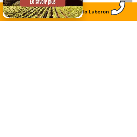
Trouvez un logement
Allo Luberon
DANS LA MÊME CATÉGORIE..
Lauris
CHÂTEAU DE LAURIS
Fièrement dressé au dessus de la Durance, le
château de Lauris offre une vue imprenable sur
celle-ci. C'est un site touristique majeur du Luberon
avec ses terrasses et son jardin.