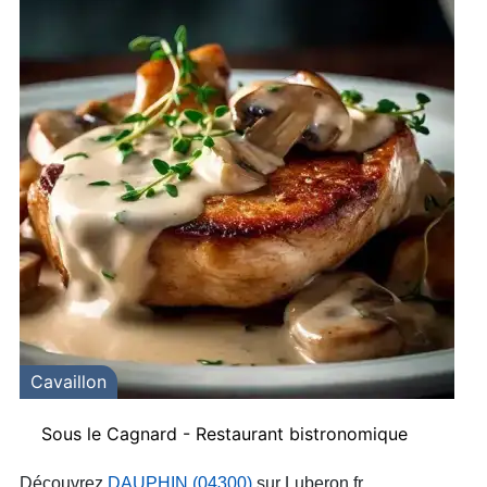
Cavaillon
Sous le Cagnard - Restaurant bistronomique
Découvrez
DAUPHIN (04300)
sur Luberon.fr