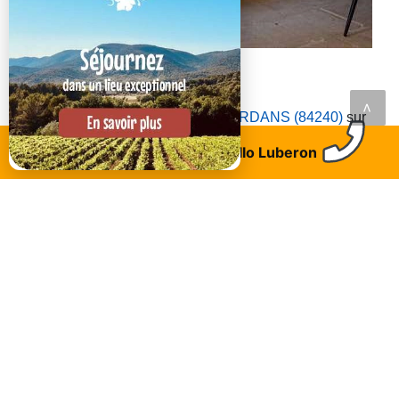
Roussillon
La Tables des Ocres
<
Découvrez
LA BASTIDE-DES-JOURDANS (84240)
sur
Luberon.fr
Trouvez un logement
Allo Luberon
LAISSEZ VOTRE AVIS AVEC UN COMMENTAIRE