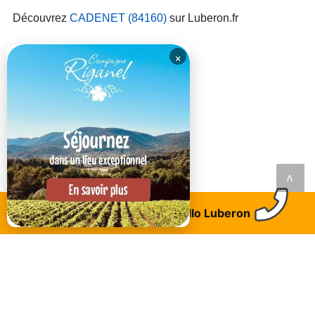
Découvrez
CADENET (84160)
sur Luberon.fr
×
<
LAISSEZ VOTRE AVIS AVEC UN COMMENTAIRE
Trouvez un logement
Allo Luberon