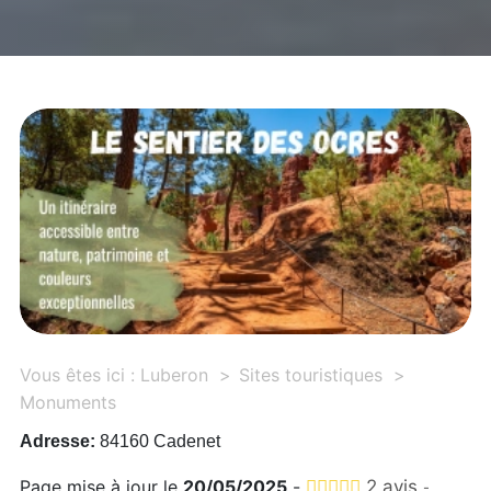
Vous êtes ici :
Luberon
Sites touristiques
Monuments
Adresse:
84160 Cadenet
Page mise à jour le
20/05/2025
-
2 avis
-