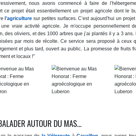
ressivement, nous avons commencé à faire de l'hébergeme
t ce projet était essentiellement un projet agricole dont le bu
vre
l'agriculture
sur petites surfaces. C'est aujourd'hui un proje
 une vraie activité agricole. Je m'occupe personnellement de
in, des oliviers, et des 1000 arbres que j'ai plantés il y a 3 ans.
nisées par mois de récolte. Ce service sera proposé à ceux q
gement et plus tard, ouvert au public. La promesse de fruits f
ement et locaux !”
BALADER AUTOUR DU MAS...
uis le passage de
la Véloroute
à
Cavaillon
, nous avons tou