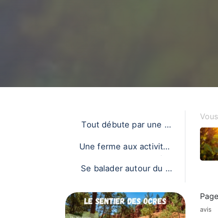
Vous 
Tout débute par une re
conversion professionn
Une ferme aux activités
elle !
variées
Se balader autour du M
as...
Page
avis