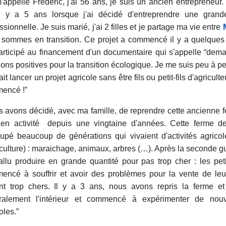
'appelle Frédéric, j'ai 56 ans, je suis un ancien entrepreneur.
il y a 5 ans lorsque j'ai décidé d'entreprendre une grand
ssionnelle. Je suis marié, j'ai 2 filles et je partage ma vie entre
 sommes en transition. Ce projet a commencé il y a quelque
participé au financement d'un documentaire qui s'appelle “demai
ions positives pour la transition écologique. Je me suis peu à 
it lancer un projet agricole sans être fils ou petit-fils d'agricult
encé !”
 avons décidé, avec ma famille, de reprendre cette ancienne fe
 en activité depuis une vingtaine d'années. Cette ferme d
upé beaucoup de générations qui vivaient d'activités agricol
culture) : maraichage, animaux, arbres (…). Après la seconde g
fallu produire en grande quantité pour pas trop cher : les pet
encé à souffrir et avoir des problèmes pour la vente de leu
ent trop chers. Il y a 3 ans, nous avons repris la ferme e
gralement l'intérieur et commencé à expérimenter de nouve
oles.”