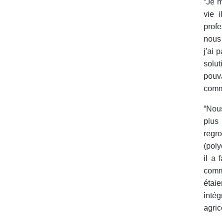
“Je m
vie 
profe
nous
j'ai 
solut
pouva
comm
“Nous
plus
regro
(poly
il a 
comm
étai
inté
agric