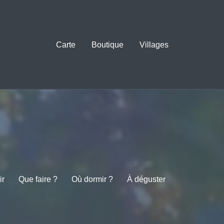
Carte
Boutique
Villages
ir
Que faire ?
Où dormir ?
À déguster