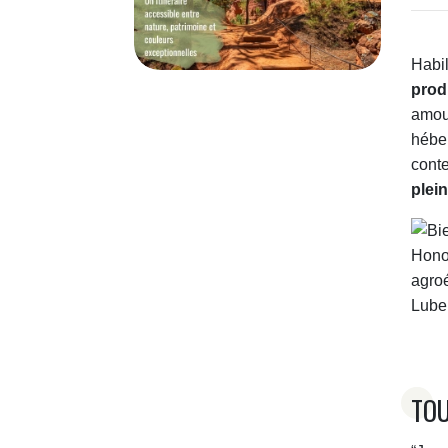
Habi
prod
amou
hébe
cont
plei
TOU