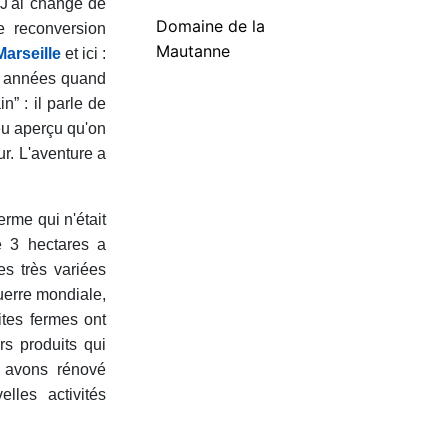
 J'ai changé de
Domaine de la
e reconversion
Mautanne
Marseille
et ici :
s années quand
n” : il parle de
peu aperçu qu'on
eur. L'aventure a
rme qui n'était
e 3 hectares a
es très variées
uerre mondiale,
ites fermes ont
rs produits qui
t avons rénové
lles activités