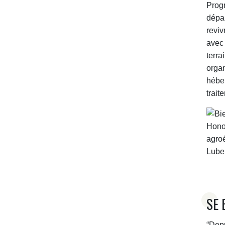
Prog
dépar
revi
avec
terra
orga
héber
trait
SE 
“Dep