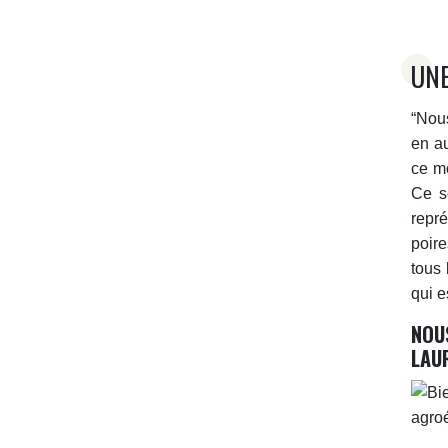
UNE
“Nous
en au
ce mo
Ce s
repré
poir
tous
qui e
NOU
LAU