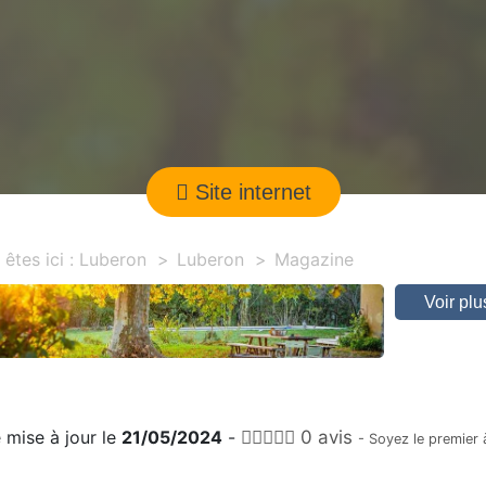
Site internet
êtes ici :
Luberon
Luberon
Magazine
Voir pl
 mise à jour le
21/05/2024
-
0 avis
- Soyez le premier 