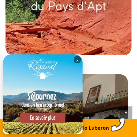
×
RESTAURANT DU MOMENT
<
Trouvez un logement
Allo Luberon