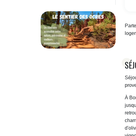
villages du Luberon
Parte
logem
SÉJ
Séjou
prove
À Bo
jusqu
retro
chamb
d'oli
vigno