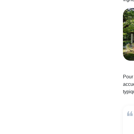
Pour 
accue
typi