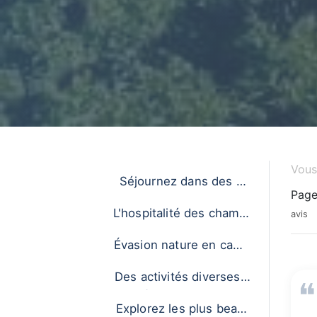
Vous 
Séjournez dans des gît
Page
es de charme
L'hospitalité des chambr
avis
es d'hôtes
Évasion nature en camp
ing
Des activités diverses e
t variées dans le Lubero
Explorez les plus beaux
n