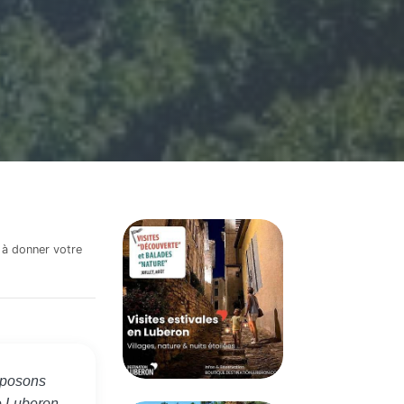
 à donner votre
oposons
e Luberon.