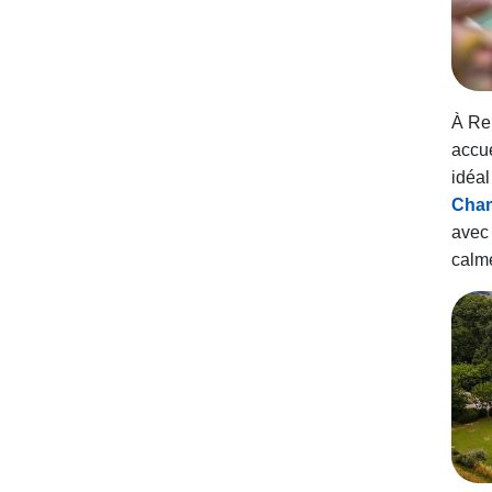
À Rei
accue
idéal
Cham
avec
calme