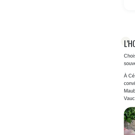
L'H
Chois
souve
À Cé
convi
Maube
Vauc