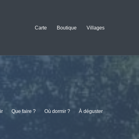
Carte
Boutique
Villages
ir
Que faire ?
Où dormir ?
À déguster