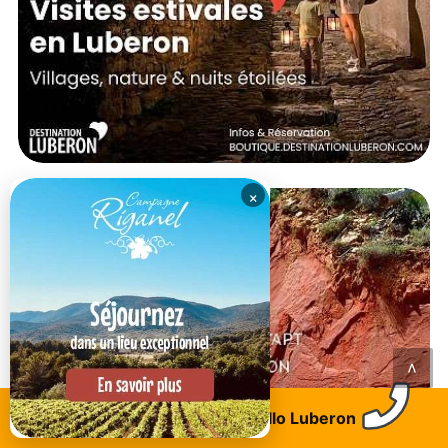
×
<
Trouvez un logement
Allo Luberon