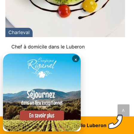
Charleval
Chef à domicile dans le Luberon
×
<
Trouvez un logement
Allo Luberon
LAISSEZ VOTRE AVIS AVEC UN COMMENTAIRE