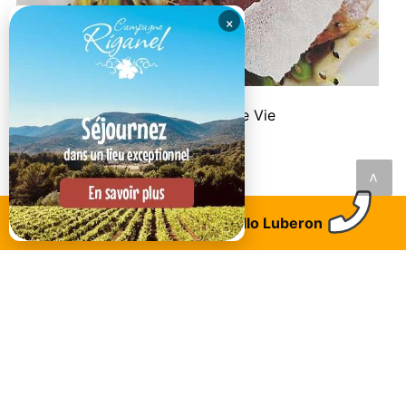
×
Pertuis
Le Bistrot des Copains - Art de Vie
<
Trouvez un logement
Allo Luberon
LAISSEZ VOTRE AVIS AVEC UN COMMENTAIRE