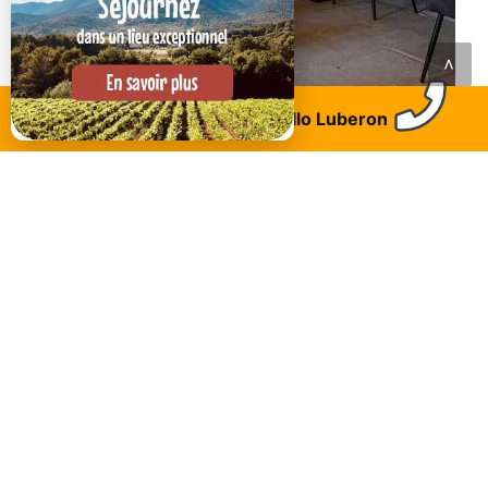
<
Roussillon
Trouvez un logement
Allo Luberon
La Tables des Ocres
LAISSEZ VOTRE AVIS AVEC UN COMMENTAIRE