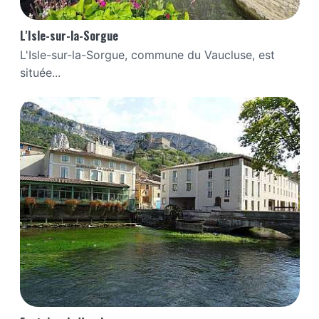
L'Isle-sur-la-Sorgue
L'Isle-sur-la-Sorgue, commune du Vaucluse, est
située...