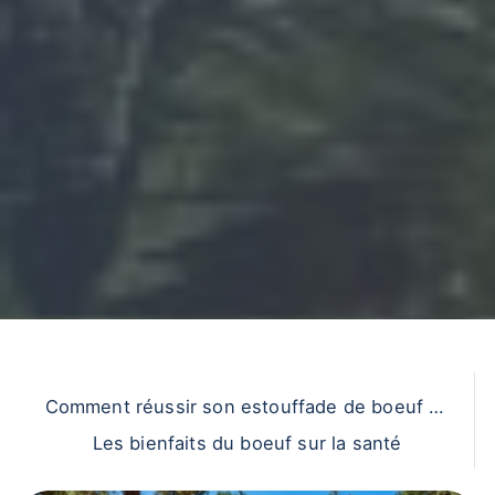
Comment réussir son estouffade de boeuf à l
a provençale
Les bienfaits du boeuf sur la santé