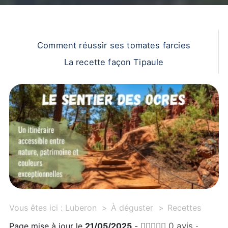
Comment réussir ses tomates farcies
La recette façon Tipaule
Vous êtes ici :
Luberon
À déguster
Recettes
Page mise à jour le
21/05/2025
-
0 avis
-