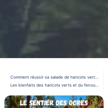
Comment réussir sa salade de haricots verts
et fenouil
Les bienfaits des haricots verts et du fenouil
sur la santé