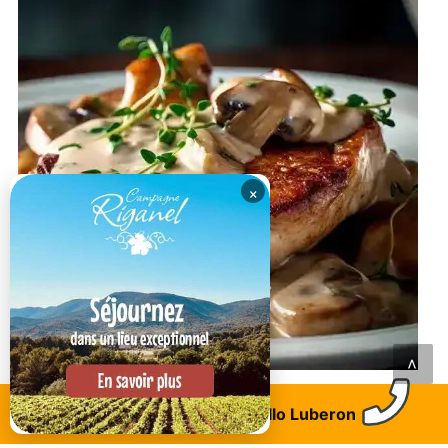
×
Cavaillon
<
Sous le Cagnard - Restaurant bistronomique
Trouvez un logement
Allo Luberon