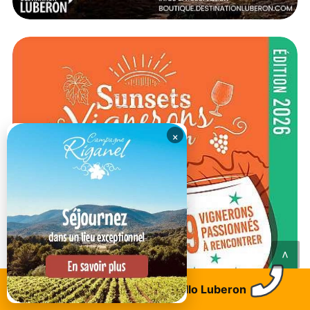
×
<
Trouvez un logement
Allo Luberon