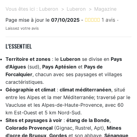
Vous êtes ici :
Luberon
Luberon
Magazine
Page mise à jour le
07/10/2025
-
1 avis
-
Laissez votre avis
L'ESSENTIEL
Territoire et zones
: le
Luberon
se divise en
Pays
d'Aigues
(sud),
Pays Aptésien
et
Pays de
Forcalquier
, chacun avec ses paysages et villages
caractéristiques.
Géographie et climat
:
climat méditerranéen
, situé
entre les Alpes et la mer Méditerranée; traversé par le
Vaucluse et les Alpes-de-Haute-Provence, avec 60
km Est-Ouest et 5 km Nord-Sud.
Sites et paysages à voir
:
étang de la Bonde
,
Colorado Provençal
(Gignac, Rustrel, Apt),
Mines
d'ocre de Bruoux
,
Gordes
et son abbaye,
Sénanque