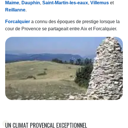
Maime
,
Dauphin
,
Saint-Martin-les-eaux
,
Villemus
et
Reillanne
.
Forcalquier
a connu des époques de prestige lorsque la
cour de Provence se partageait entre Aix et Forcalquier.
UN CLIMAT PROVENÇAL EXCEPTIONNEL